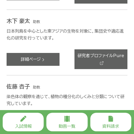
木下 豪太
助教
日本列島を中心とした東アジアの生物を対象に，集団史や適応進
化の研究を行っています。
研究者プロファイルPure
詳細ページ
佐藤 杏子
助教
染色体の観察を通じて、植物の種分化のしくみと分類について研
究しています。
研究者プロファイルPure
詳細ページ
入試情報
動画一覧
資料請求