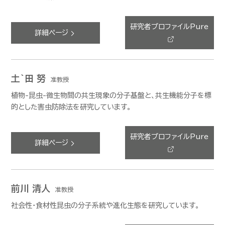
研究者プロファイルPure
詳細ページ
土`田 努
准教授
植物-昆虫-微生物間の共生現象の分子基盤と、共生機能分子を標
的とした害虫防除法を研究しています。
研究者プロファイルPure
詳細ページ
前川 清人
准教授
社会性・食材性昆虫の分子系統や進化生態を研究しています。