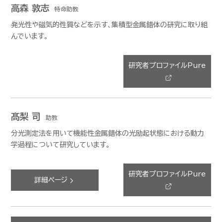
高森 敦志
特命助教
発光性や磁気的性質などを示す、集積型金属錯体の研究に取り組
んでいます。
研究者プロファイルPure
髙梨 司
助教
分光測定法を用いて機能性金属錯体の光励起状態における動力
学過程について研究しています。
研究者プロファイルPure
詳細ページ