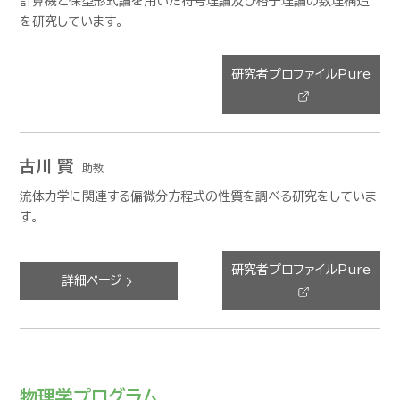
計算機と保型形式論を用いた符号理論及び格子理論の数理構造
を研究しています。
研究者プロファイルPure
古川 賢
助教
流体力学に関連する偏微分方程式の性質を調べる研究をしていま
す。
研究者プロファイルPure
詳細ページ
物理学プログラム