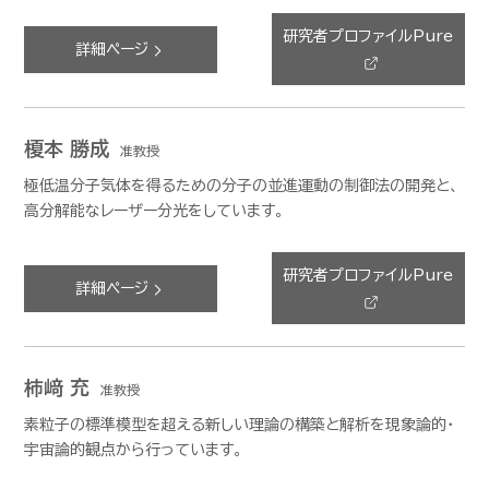
研究者プロファイルPure
詳細ページ
榎本 勝成
准教授
極低温分子気体を得るための分子の並進運動の制御法の開発と、
高分解能なレーザー分光をしています。
研究者プロファイルPure
詳細ページ
柿﨑 充
准教授
素粒子の標準模型を超える新しい理論の構築と解析を現象論的・
宇宙論的観点から行っています。