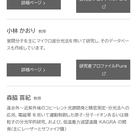
詳細ページ
小林 かおり
教授
星間分子を主にマイクロ波分光法を用いて研究し、そのデータベー
スも作成しています。
研究者プロファイルPure
詳細ページ
森脇 喜紀
教授
遠⾚外〜近紫外域のコヒーレント光源開発と精密測定・分光法への
応⽤, 電磁場 を⽤いて運動制御した原⼦・分⼦・イオンあるいは微
粒子の分光学的研究, および, 低温重⼒波望遠鏡 KAGRA の開
発（主にレーザーとサファイア鏡）