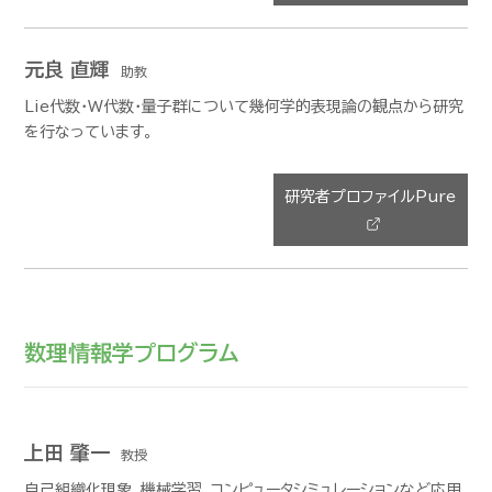
元良 直輝
助教
Lie代数・W代数・量子群について幾何学的表現論の観点から研究
を行なっています。
研究者プロファイルPure
数理情報学プログラム
上田 肇一
教授
自己組織化現象、機械学習、コンピュータシミュレーションなど応用