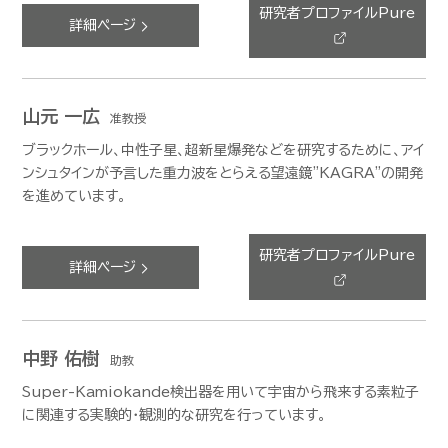
研究者プロファイルPure
詳細ページ
山元 一広
准教授
ブラックホール、中性子星、超新星爆発などを研究するために、アイ
ンシュタインが予言した重力波をとらえる望遠鏡"KAGRA"の開発
を進めています。
研究者プロファイルPure
詳細ページ
中野 佑樹
助教
Super-Kamiokande検出器を用いて宇宙から飛来する素粒子
に関連する実験的・観測的な研究を行っています。