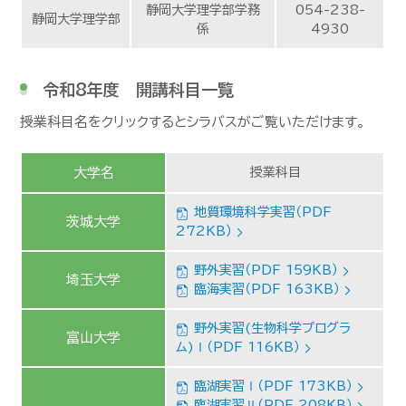
静岡大学理学部学務
054-238-
静岡大学理学部
係
4930
令和8年度 開講科目一覧
授業科目名をクリックするとシラバスがご覧いただけます。
大学名
授業科目
地質環境科学実習（PDF
茨城大学
272KB）
野外実習（PDF 159KB）
埼玉大学
臨海実習（PDF 163KB）
野外実習(生物科学プログラ
富山大学
ム)Ⅰ（PDF 116KB）
臨湖実習Ⅰ（PDF 173KB）
臨湖実習Ⅱ（PDF 208KB）