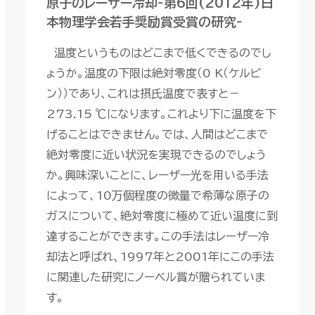
原子のレーザー冷却
‐第6回(2012年)日
本物理学会若手奨励賞受賞の研究‐
温度というものはどこまで低くできるのでし
ょうか。温度の下限は絶対零度（0 K（ケルビ
ン））であり、これは摂氏温度で表すと－
273.15 ℃になります。これより下に温度を下
げることはできません。では、人間はどこまで
絶対零度に近い状況を実現できるのでしょう
か。興味深いことに、レーザー光を用いる手法
によって、10万個程度の微量で希薄な原子の
ガスについて、絶対零度に極めて近い温度に到
達することができます。この手法はレーザー冷
却法と呼ばれ、1997年と2001年にこの手法
に関連した研究にノーベル賞が贈られていま
す。