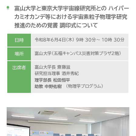
富山大学と東京大学宇宙線研究所との ハイパー
カミオカンデ等における宇宙素粒子物理学研究
推進のための覚書 調印式について
令和８年６月４日（木） ９時 ３０分～ １０時 ３０分
日時
富山大学（五福キャンパス災害対策プラザ2階）
場所
富山大学長 齋藤滋
出席者
研究担当理事 酒井秀紀
理学部長 松田恒平
（物理学プログラム）
助教 中野佑樹