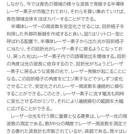
しながら、今では青色の領域の様々な波長で発振する半導体
レーザー素子が市販されており、それらを買い集めていけば、
青色領域全体をほぼカバーすることができる。
半導体レーザーの周波数を安定化させるには、回折格子を
利用した外部共振器を作成すると良い。図１はリットロー型と
呼ばれる配置で、半導体レーザー素子から出た光が回折格子
に当たり、その回折光がレーザー素子に戻るようになってお
り、戻った光はレーザー素子内での誘導放出を増強する。回折
の角度は光の波長に依存するので、回折光がちょうどレーザ
ー素子に戻るような波長の光で、レーザー発振が起こることに
なる。この回折格子の角度をピエゾ素子などで少しずつ変化
させることで、安定化されたレーザー周波数を連続的に掃引
することができる。このとき、レーザー素子に流す電流も同時
に変化させるのがミソで、それにより連続掃引の範囲を大幅
に広げることができる。
レーザー分光を行う際に重要となる要素は、レーザー光の周
波数の測定である。数MHzの精度でレーザー周波数を測定で
きる優れた波長計も市販されているが、高価である。我々はレ