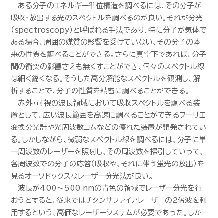
ある分子のエネルギー準位構造を調べるには、その分子が
吸収・放出する光のスペクトルを調べるのが良い。それが分光
（spectroscopy）と呼ばれる手法であり、特に分子が気体で
ある場合、周囲の媒質の影響を受けていない、その分子の本
来の性質を調べることができる。さらに真空下であれば、分子
間の衝突の影響さえも無くすことができ、個々のスペクトル線
は細く鋭くなる。そうした高分解能なスペクトルを観測し、解
析することで、分子の性質を精密に調べることができる。
赤外・可視の波長領域において吸収スペクトルを調べる装
置として、広い波長範囲を高速に調べることができるフーリエ
変換分光計や光周波数コムなどの優れた装置が開発されてい
る。しかしながら、微弱なスペクトル線を調べるには、分子に単
一周波数のレーザーを照射し、その周波数を掃引していって、
各周波数での分子の応答（吸収や、それに伴う蛍光の放出）を
見るオーソドックスなレーザー分光法が良い。
波長が400～500 nmの青色の領域でレーザー分光を行
おうとすると、従来ではチタンサファイアレーザーの２倍波を利
用するという、高価なレーザーシステムが必要であった。しか