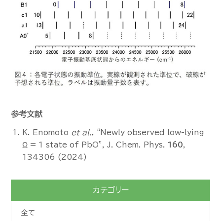
参考文献
K. Enomoto
et al.
, “Newly observed low-lying
Ω = 1 state of PbO”, J. Chem. Phys.
160
,
134306 (2024)
カテゴリー
全て