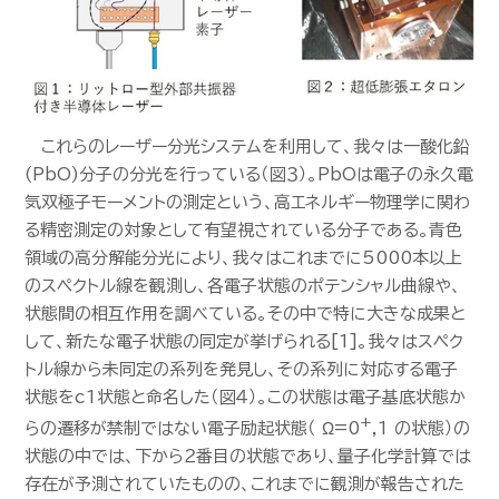
これらのレーザー分光システムを利用して、我々は一酸化鉛
(PbO)分子の分光を行っている（図３）。PbOは電子の永久電
気双極子モーメントの測定という、高エネルギー物理学に関わ
る精密測定の対象として有望視されている分子である。青色
領域の高分解能分光により、我々はこれまでに5000本以上
のスペクトル線を観測し、各電子状態のポテンシャル曲線や、
状態間の相互作用を調べている。その中で特に大きな成果と
して、新たな電子状態の同定が挙げられる[1]。我々はスペク
トル線から未同定の系列を発見し、その系列に対応する電子
状態をc1状態と命名した（図４）。この状態は電子基底状態か
+
らの遷移が禁制ではない電子励起状態（ Ω=0
,1 の状態）の
状態の中では、下から２番目の状態であり、量子化学計算では
存在が予測されていたものの、これまでに観測が報告された